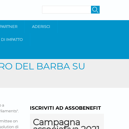
SEARCH FORM
Search
PARTNER
ADERISCI
 DI IMPATTO
URO DEL BARBA SU
o a
ISCRIVITI AD ASSOBENEFIT
liaments".
Campagna
mmittee on
olution di