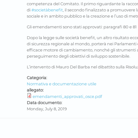
competenza del Comitato. Il primo riguardante la raccom
di
#societàbenefit
, il secondo finalizzato a promuovere 
sociale e in ambito pubblico e la creazione e l’uso di me
Gli emendamenti sono stati approvati: paragrafi 80 e 81 i
Dopo la legge sulle società benefit, un altro risultato e
di sicurezza regionale al mondo, porterà nei Parlamenti
efficace motore di cambiamento, nonché gli strumenti att
perseguimento degli obiettivi di sviluppo sostenibile.
L’intervento di Mauro Del Barba nel dibattito sulla Riso
Categoria:
Normativa e documentazione utile
allegato:
emendamenti_approvati_osce.pdf
Data documento:
Monday, July 8, 2019