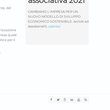
associativa 2021
nte, del
CAMBIAMO L'IMPRESA PER UN
NUOVO MODELLO DI SVILUPPO
ECONOMICO SOSTENIBILE. iscriviti ad
Assobenefit.
aderisci
anizzazione
presa quale
ica per il
Y