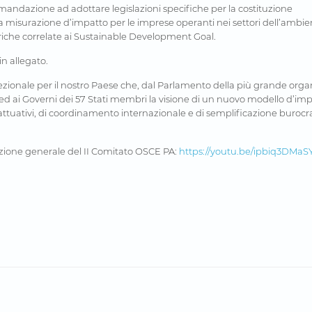
andazione ad adottare legislazioni specifiche per la costituzione
la misurazione d’impatto per le imprese operanti nei settori dell’ambie
triche correlate ai Sustainable Development Goal.
n allegato.
ccezionale per il nostro Paese che, dal Parlamento della più grande org
 ed ai Governi dei 57 Stati membri la visione di un nuovo modello d’im
uativi, di coordinamento internazionale e di semplificazione burocrat
luzione generale del II Comitato OSCE PA:
https://youtu.be/ipbiq3DMaS