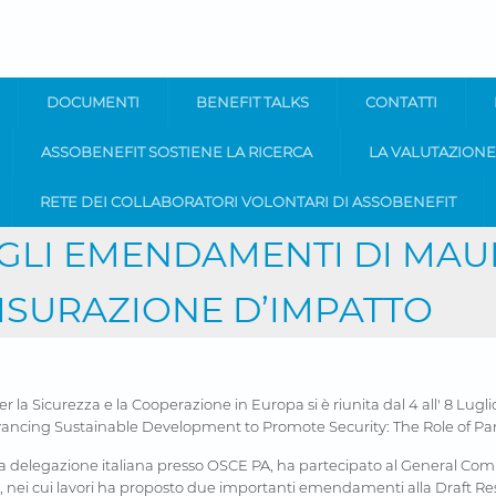
DOCUMENTI
BENEFIT TALKS
CONTATTI
ASSOBENEFIT SOSTIENE LA RICERCA
LA VALUTAZIONE
RETE DEI COLLABORATORI VOLONTARI DI ASSOBENEFIT
 GLI EMENDAMENTI DI MA
MISURAZIONE D’IMPATTO
a Sicurezza e la Cooperazione in Europa si è riunita dal 4 all' 8 Lugli
ancing Sustainable Development to Promote Security: The Role of Par
delegazione italiana presso OSCE PA, ha partecipato al General Co
 nei cui lavori ha proposto due importanti emendamenti alla Draft Res