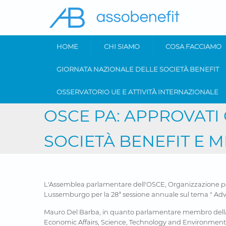
Skip to main content
HOME
CHI SIAMO
COSA FACCIAMO
GIORNATA NAZIONALE DELLE SOCIETÀ BENEFIT
OSSERVATORIO UE E ATTIVITÀ INTERNAZIONALE
OSCE PA: APPROVATI
SOCIETÀ BENEFIT E 
L'Assemblea parlamentare dell'OSCE, Organizzazione per l
Lussemburgo per la 28ª sessione annuale sul tema " Adv
Mauro Del Barba, in quanto parlamentare membro della 
Economic Affairs, Science, Technology and Environment,